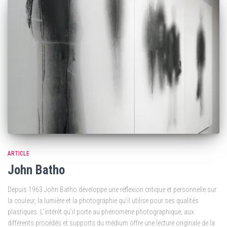
ARTICLE
John Batho
Depuis 1963 John Batho développe une réflexion critique et personnelle sur
la couleur, la lumière et la photographie qu’il utilise pour ses qualités
plastiques. L’intérêt qu’il porte au phénomène photographique, aux
différents procédés et supports du médium offre une lecture originale de la