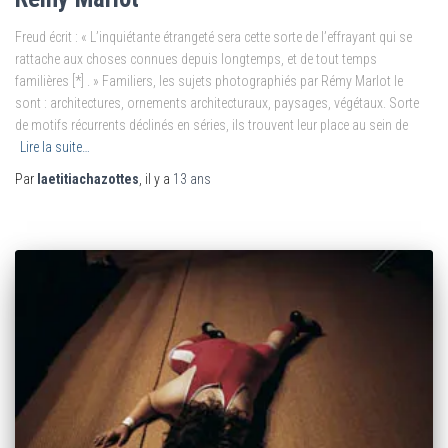
Freud écrit : « L’inquiétante étrangeté sera cette sorte de l’effrayant qui se
rattache aux choses connues depuis longtemps, et de tout temps
familières [*] . » Familiers, les sujets photographiés par Rémy Marlot le
sont : architectures, ornements architecturaux, paysages, végétaux. Sorte
de motifs récurrents déclinés en séries, ils trouvent leur place au sein de
Lire la suite…
Par
laetitiachazottes
, il y a
13 ans