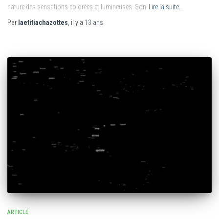
nature des sensations colorées et lumineuses. Son
Lire la suite…
Par
laetitiachazottes
, il y a
13 ans
ARTICLE