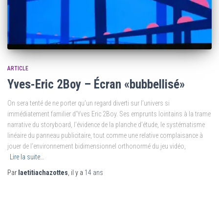
ARTICLE
Yves-Eric 2Boy – Écran «bubbellisé»
On sera tenté de ne porter qu’un regard diverti sur l’univers si
immédiatement familier d’Yves Eric 2Boy. Ses emprunts lointains à la trame
narrative du storyboard, l’évidence de la planche d’étude, le systématisme
linéaire du panneau publicitaire, tout comme une relative complaisance à
jouer de l’environnement bidimensionnel orthonormé du jeu vidéo,
Lire la suite…
Par
laetitiachazottes
, il y a
14 ans