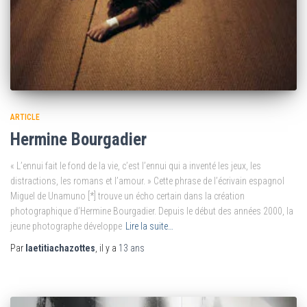
ARTICLE
Hermine Bourgadier
« L’ennui fait le fond de la vie, c’est l’ennui qui a inventé les jeux, les
distractions, les romans et l’amour. » Cette phrase de l’écrivain espagnol
Miguel de Unamuno [*] trouve un écho certain dans la création
photographique d’Hermine Bourgadier. Depuis le début des années 2000, la
jeune photographe développe
Lire la suite…
Par
laetitiachazottes
, il y a
13 ans